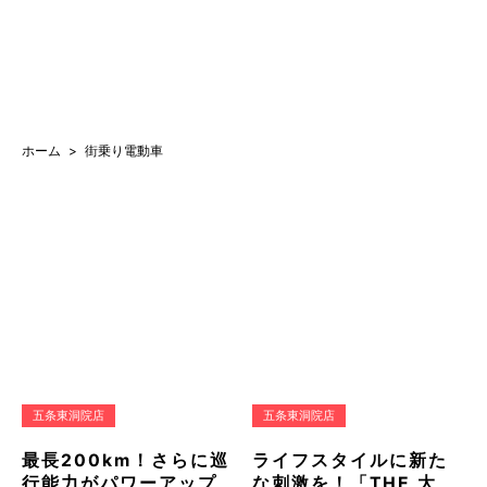
ホーム
街乗り電動車
五条東洞院店
五条東洞院店
最長200km！さらに巡
ライフスタイルに新た
行能力がパワーアップ
な刺激を！「THE 大