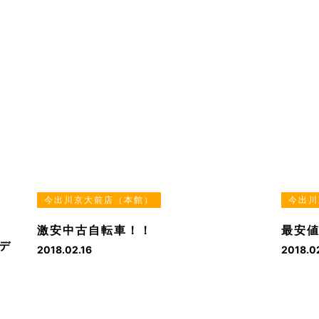
今出川京大前店（本館）
今出川
激安中古自転車！！
最安値
モデ
2018.02.16
2018.0