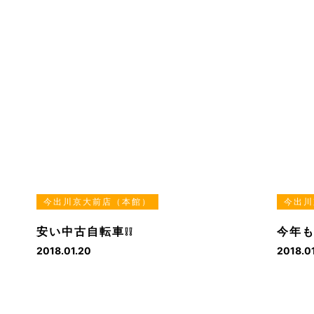
今出川京大前店（本館）
今出川
安い中古自転車❕❕
今年
2018.01.20
2018.0