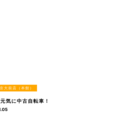
京大前店（本館）
も元気に中古自転車！
1.05