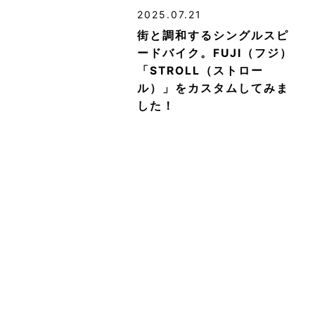
2025.07.21
街と調和するシングルスピ
ードバイク。FUJI（フジ）
「STROLL（ストロー
ル）」をカスタムしてみま
した！
2026.07.11
【2026年7月】中古スポー
ツバイク＆ミニベロ 五条
東洞院店・店頭在庫まと
め！
2020.02.10
【メンテナンス】Shimano