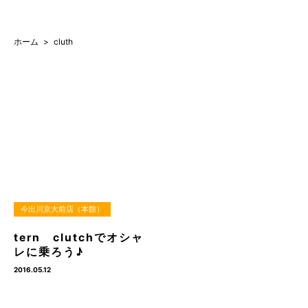
ホーム
cluth
今出川京大前店（本館）
tern clutchでオシャ
レに乗ろう♪
2016.05.12