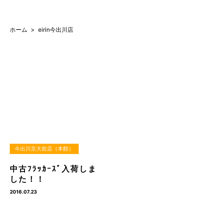
ホーム
eirin今出川店
今出川京大前店（本館）
中古ﾌﾗｯｶｰｽﾞ入荷しま
した！！
2016.07.23