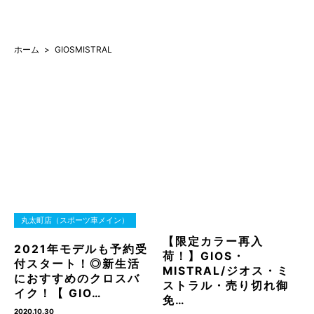
ホーム
GIOSMISTRAL
丸太町店（スポーツ車メイン）
【限定カラー再入
2021年モデルも予約受
荷！】GIOS・
付スタート！◎新生活
MISTRAL/ジオス・ミ
におすすめのクロスバ
ストラル・売り切れ御
イク！【 GIO…
免…
2020.10.30