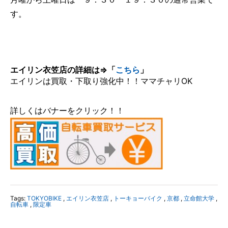
す。
エイリン衣笠店の詳細は⇒「
こちら
」
エイリンは買取・下取り強化中！！ママチャリOK
詳しくはバナーをクリック！！
Tags:
TOKYOBIKE
,
エイリン衣笠店
,
トーキョーバイク
,
京都
,
立命館大学
,
自転車
,
限定車