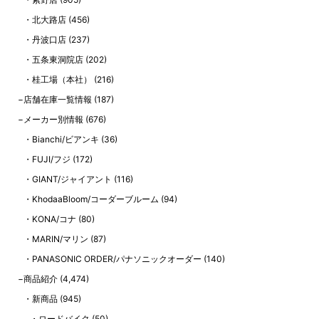
北大路店
(456)
丹波口店
(237)
五条東洞院店
(202)
桂工場（本社）
(216)
店舗在庫一覧情報
(187)
メーカー別情報
(676)
Bianchi/ビアンキ
(36)
FUJI/フジ
(172)
GIANT/ジャイアント
(116)
KhodaaBloom/コーダーブルーム
(94)
KONA/コナ
(80)
MARIN/マリン
(87)
PANASONIC ORDER/パナソニックオーダー
(140)
商品紹介
(4,474)
新商品
(945)
ロードバイク
(50)