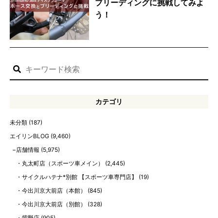
ブリーディングに挑戦してみよ
う！
カテゴリ
未分類
(187)
エイリンBLOG
(9,460)
店舗情報
(5,975)
丸太町店（スポーツ車メイン）
(2,445)
サイクルハテナ*別館 【スポーツ車専門店】
(19)
今出川京大前店（本館）
(845)
今出川京大前店（別館）
(328)
紫野店
(905)