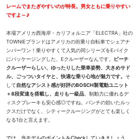
レームでまたぎやすいのが特長。男女ともに乗りやすい
ですよ～♪
本場アメリカ西海岸・カリフォルニア「ELECTRA」社の
TOWNIEブランドはアメリカの街乗り自転車でシェアナ
ンバーワン！乗りやすくて人気の同シリーズをEバイク
にパッケージングした、Eクルーザーなんです。
ビーチ
クルーザーらしい、ゆったりした乗車姿勢、大きめサド
ル、ごっついタイヤと、快適な乗り心地が魅力です。
そ
して
自然なアシスト感が好評のBOSCH製電動ユニット
＋8段変速を搭載し、走りも一級品
。制動力に優れるデ
ィスクブレーキも安心感◎ですね。パンチの効いたルッ
クスだけでなく、シティークルージングがとても楽しく
なる1台と言えます。
では、当モデルのポイントをCheckしていきましょう