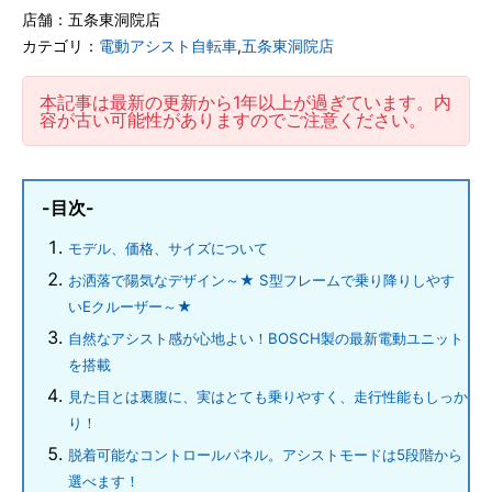
店舗：五条東洞院店
カテゴリ：
電動アシスト自転車
,
五条東洞院店
本記事は最新の更新から1年以上が過ぎています。内
容が古い可能性がありますのでご注意ください。
-目次-
モデル、価格、サイズについて
お洒落で陽気なデザイン～★ S型フレームで乗り降りしやす
いEクルーザー～★
自然なアシスト感が心地よい！BOSCH製の最新電動ユニット
を搭載
見た目とは裏腹に、実はとても乗りやすく、走行性能もしっか
り！
脱着可能なコントロールパネル。アシストモードは5段階から
選べます！