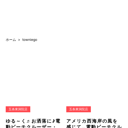
ホーム
towniego
五条東洞院店
五条東洞院店
ゆる～く♬お洒落に♪電
アメリカ西海岸の風を
動ビーチクルーザー・
感じて…電動ビーチクル