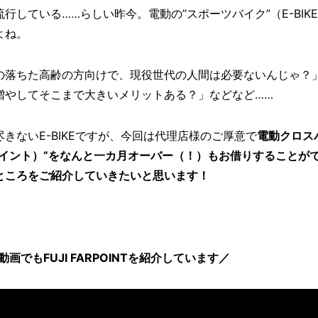
している……らしい昨今。電動の”スポーツバイク”（E-BIK
よね。
の落ちた高齢の方向けで、現役世代の人間は必要ないんじゃ？
増やしてそこまで大きいメリットある？」などなど……
きないE-BIKEですが、今回は代理店様のご厚意で
電動クロス
/ ファーポイント）”をなんと一カ月オーバー（！）もお借りすることが
ところをご紹介していきたいと思います！
e動画でもFUJI FARPOINTを紹介しています／