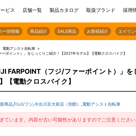
サービス
店舗一覧
製品カタログ
取扱ブランド
採用
カー別情報
商品紹介
SALE商品
お客様紹介
エイリン
電動アシスト自転車
（フジ/ファーポイント）」をじっくりご紹介！【2021年モデル】【電動クロスバイク】
UJI FARPOINT（フジ/ファーポイント）」
ル】【電動クロスバイク】
新商品
,
FUJI/フジ
,
今出川京大前店（別館）
,
電動アシスト自転車
過ぎています。内容が古い可能性がありますのでご注意ください