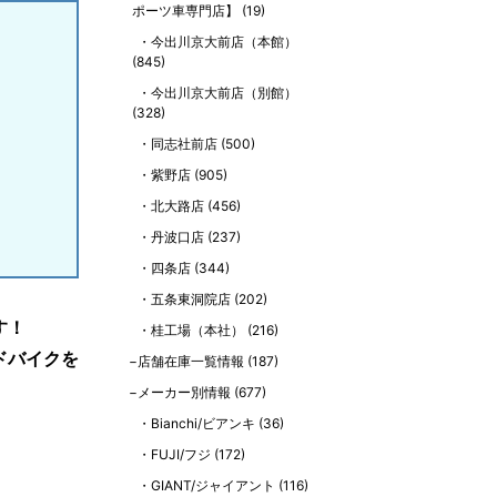
ポーツ車専門店】
(19)
今出川京大前店（本館）
(845)
今出川京大前店（別館）
(328)
同志社前店
(500)
紫野店
(905)
北大路店
(456)
丹波口店
(237)
四条店
(344)
五条東洞院店
(202)
す！
桂工場（本社）
(216)
ドバイクを
店舗在庫一覧情報
(187)
メーカー別情報
(677)
Bianchi/ビアンキ
(36)
FUJI/フジ
(172)
GIANT/ジャイアント
(116)