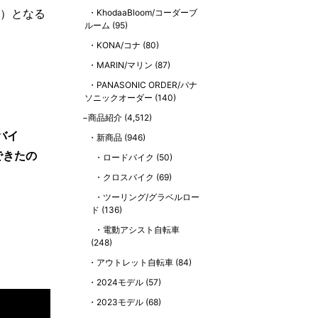
E）となる
KhodaaBloom/コーダーブ
ルーム
(95)
KONA/コナ
(80)
MARIN/マリン
(87)
」
PANASONIC ORDER/パナ
ソニックオーダー
(140)
商品紹介
(4,512)
バイ
新商品
(946)
できたの
ロードバイク
(50)
クロスバイク
(69)
ツーリング/グラベルロー
ド
(136)
電動アシスト自転車
(248)
アウトレット自転車
(84)
2024モデル
(57)
2023モデル
(68)