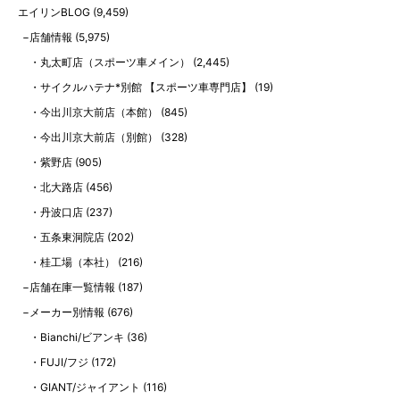
エイリンBLOG
(9,459)
店舗情報
(5,975)
丸太町店（スポーツ車メイン）
(2,445)
サイクルハテナ*別館 【スポーツ車専門店】
(19)
今出川京大前店（本館）
(845)
今出川京大前店（別館）
(328)
紫野店
(905)
北大路店
(456)
丹波口店
(237)
五条東洞院店
(202)
桂工場（本社）
(216)
店舗在庫一覧情報
(187)
メーカー別情報
(676)
Bianchi/ビアンキ
(36)
FUJI/フジ
(172)
GIANT/ジャイアント
(116)