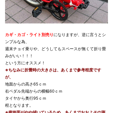
カギ・カゴ・ライト別売り
になりますが、逆に言うとシ
ンプルな為、
週末チョイ乗りや、どうしてもスペースが無くて折り畳
みがいい！！！
という方にオススメ！
※ちなみに折畳時の大きさは、あくまで参考程度です
が、
地面からの高さ65ｃｍ
右ペダル先端からの横幅60ｃｍ
タイヤから奥行95ｃｍ
程となります。
※接地面がやや傾いているため、あくまでおおよその測