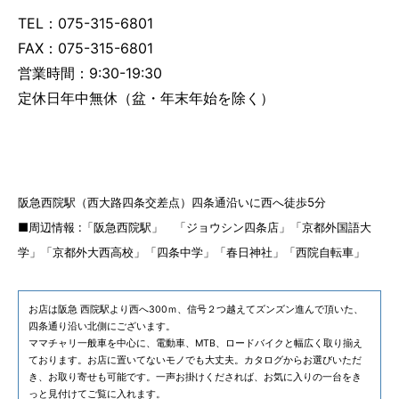
TEL：075-315-6801
FAX：075-315-6801
営業時間：9:30-19:30
定休日年中無休（盆・年末年始を除く）
阪急西院駅（西大路四条交差点）四条通沿いに西へ徒歩5分
■周辺情報 :「阪急西院駅」 「ジョウシン四条店」「京都外国語大
学」「京都外大西高校」「四条中学」「春日神社」「西院自転車」
お店は阪急 西院駅より西へ300ｍ、信号２つ越えてズンズン進んで頂いた、
四条通り沿い北側にございます。
ママチャリ一般車を中心に、電動車、MTB、ロードバイクと幅広く取り揃え
ております。お店に置いてないモノでも大丈夫。カタログからお選びいただ
き、お取り寄せも可能です。一声お掛けくだされば、お気に入りの一台をき
っと見付けてご覧に入れます。