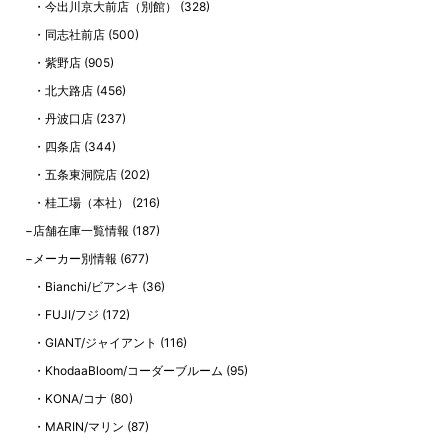
今出川京大前店（別館）
(328)
同志社前店
(500)
紫野店
(905)
北大路店
(456)
丹波口店
(237)
四条店
(344)
五条東洞院店
(202)
桂工場（本社）
(216)
店舗在庫一覧情報
(187)
メーカー別情報
(677)
Bianchi/ビアンキ
(36)
FUJI/フジ
(172)
GIANT/ジャイアント
(116)
KhodaaBloom/コーダーブルーム
(95)
KONA/コナ
(80)
MARIN/マリン
(87)