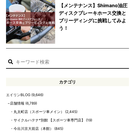
【メンテナンス】Shimano油圧
ディスクブレーキホース交換と
ブリーディングに挑戦してみよ
う！
カテゴリ
エイリンBLOG
(9,646)
店舗情報
(6,789)
丸太町店（スポーツ車メイン）
(2,445)
サイクルハテナ*別館 【スポーツ車専門店】
(19)
今出川京大前店（本館）
(845)