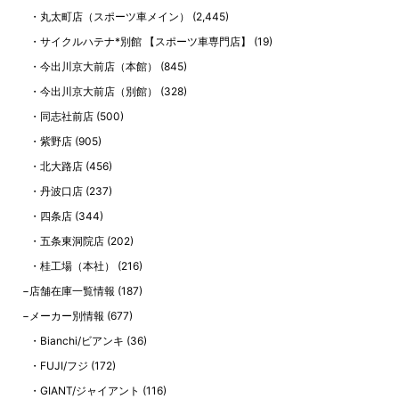
丸太町店（スポーツ車メイン）
(2,445)
サイクルハテナ*別館 【スポーツ車専門店】
(19)
今出川京大前店（本館）
(845)
今出川京大前店（別館）
(328)
同志社前店
(500)
紫野店
(905)
北大路店
(456)
丹波口店
(237)
四条店
(344)
五条東洞院店
(202)
桂工場（本社）
(216)
店舗在庫一覧情報
(187)
メーカー別情報
(677)
Bianchi/ビアンキ
(36)
FUJI/フジ
(172)
GIANT/ジャイアント
(116)