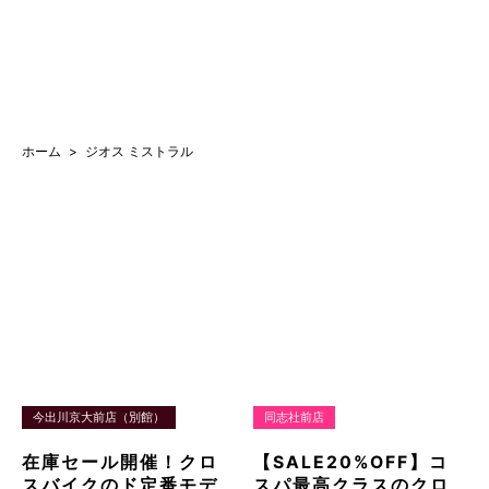
ホーム
ジオス ミストラル
今出川京大前店（別館）
同志社前店
在庫セール開催！クロ
【SALE20%OFF】コ
スバイクのド定番モデ
スパ最高クラスのクロ