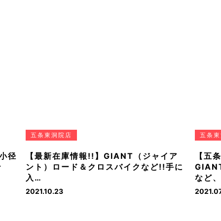
五条東洞院店
五条東
小径
【最新在庫情報!!】GIANT（ジャイア
【五
ン
ント）ロード＆クロスバイクなど!!手に
GIA
入…
など、
2021.10.23
2021.07