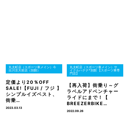
丸太町店（スポーツ車メイン）今
丸太町店（スポーツ車メイン）サ
出川京大前店（別館）
イクルハテナ*別館 【スポーツ車専
門店】
定価より20％OFF
【再入荷】街乗り～グ
SALE!【FUJI / フジ 】
ラベルアドベンチャー
シンプルイズベスト、
ライドにまで！【
街乗…
BREEZERBIKE…
2023.03.13
2022.09.26