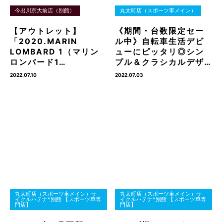
今出川京大前店（別館）
丸太町店（スポーツ車メイン）
【アウトレット】
《期間・台数限定セー
「2020.MARIN
ル中》自転車生活デビ
LOMBARD 1（マリン
ューにピッタリ◎シン
ロンバード1…
プル＆クラシカルデザ…
2022.07.10
2022.07.03
丸太町店（スポーツ車メイン）サ
丸太町店（スポーツ車メイン）サ
イクルハテナ*別館 【スポーツ車専
イクルハテナ*別館 【スポーツ車専
門店】
門店】