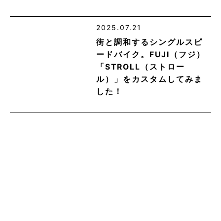
2025.07.21
街と調和するシングルスピ
ードバイク。FUJI（フジ）
「STROLL（ストロー
ル）」をカスタムしてみま
した！
2026.07.11
【2026年7月】中古スポー
ツバイク＆ミニベロ 五条
東洞院店・店頭在庫まと
め！
2020.02.10