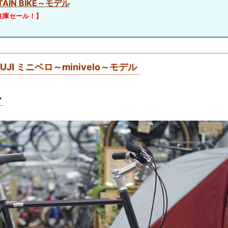
AIN BIKE～モデル
在庫セール！】
FUJI ミニベロ～minivelo～モデル
ル