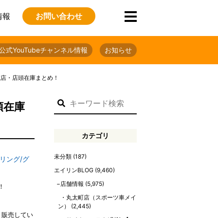
情報
お問い合わせ
公式YouTubeチャンネル情報
お知らせ
洞院店・店頭在庫まとめ！
頭在庫
カテゴリ
未分類
(187)
リング/グ
エイリンBLOG
(9,460)
店舗情報
(5,975)
！
丸太町店（スポーツ車メイ
ン）
(2,445)
・販売してい