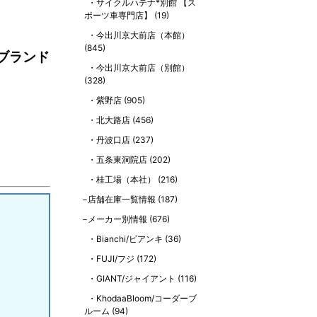
サイクルハテナ*別館 【ス
ポーツ車専門店】
(19)
今出川京大前店（本館）
(845)
ブランド
今出川京大前店（別館）
(328)
紫野店
(905)
北大路店
(456)
丹波口店
(237)
五条東洞院店
(202)
桂工場（本社）
(216)
店舗在庫一覧情報
(187)
メーカー別情報
(676)
Bianchi/ビアンキ
(36)
FUJI/フジ
(172)
GIANT/ジャイアント
(116)
KhodaaBloom/コーダーブ
ルーム
(94)