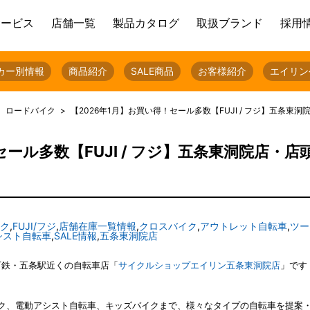
サービス
店舗一覧
製品カタログ
取扱ブランド
採用
カー別情報
商品紹介
SALE商品
お客様紹介
エイリン
ロードバイク
【2026年1月】お買い得！セール多数【FUJI / フジ】五条東
セール多数【FUJI / フジ】五条東洞院店・店
ク
,
FUJI/フジ
,
店舗在庫一覧情報
,
クロスバイク
,
アウトレット自転車
,
ツー
シスト自転車
,
SALE情報
,
五条東洞院店
下鉄・五条駅近くの自転車店「
サイクルショップエイリン五条東洞院店
」です
ク、電動アシスト自転車、キッズバイクまで、様々なタイプの自転車を提案