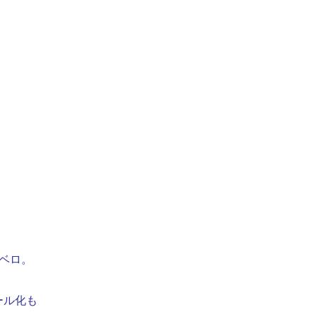
ベロ。
ール化も