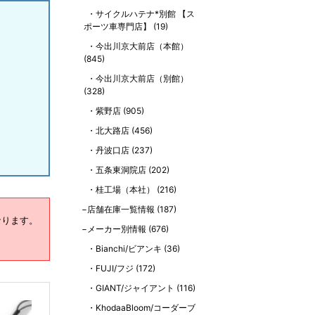
サイクルハテナ*別館 【ス
ポーツ車専門店】
(19)
今出川京大前店（本館）
(845)
今出川京大前店（別館）
(328)
紫野店
(905)
北大路店
(456)
丹波口店
(237)
五条東洞院店
(202)
桂工場（本社）
(216)
店舗在庫一覧情報
(187)
なります。
メーカー別情報
(676)
Bianchi/ビアンキ
(36)
FUJI/フジ
(172)
GIANT/ジャイアント
(116)
KhodaaBloom/コーダーブ