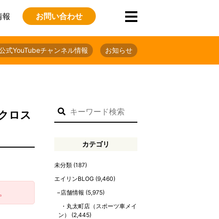
情報
お問い合わせ
公式YouTubeチャンネル情報
お知らせ
格クロス
カテゴリ
未分類
(187)
エイリンBLOG
(9,460)
。
店舗情報
(5,975)
丸太町店（スポーツ車メイ
ン）
(2,445)