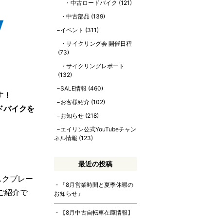
中古ロードバイク
(121)
中古部品
(139)
イベント
(311)
サイクリング会 開催日程
(73)
サイクリングレポート
(132)
SALE情報
(460)
す！
お客様紹介
(102)
ドバイクを
お知らせ
(218)
エイリン公式YouTubeチャン
ネル情報
(123)
最近の投稿
スクブレー
「8月営業時間と夏季休暇の
のご紹介で
お知らせ」
【8月中古自転車在庫情報】