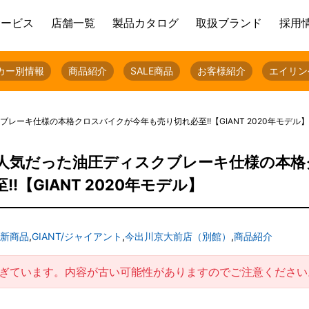
サービス
店舗一覧
製品カタログ
取扱ブランド
採用
カー別情報
商品紹介
SALE商品
お客様紹介
エイリン
スクブレーキ仕様の本格クロスバイクが今年も売り切れ必至!!【GIANT 2020年モデル】
C 』昨年人気だった油圧ディスクブレーキ仕様の本
【GIANT 2020年モデル】
新商品
,
GIANT/ジャイアント
,
今出川京大前店（別館）
,
商品紹介
過ぎています。内容が古い可能性がありますのでご注意ください