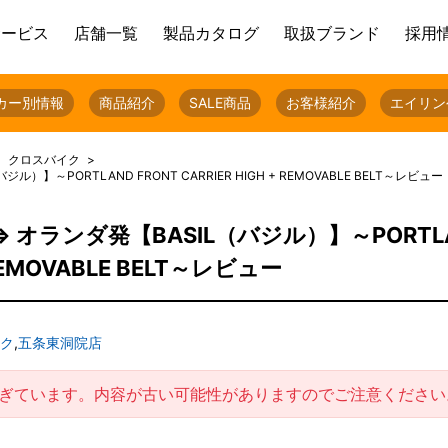
サービス
店舗一覧
製品カタログ
取扱ブランド
採用
カー別情報
商品紹介
SALE商品
お客様紹介
エイリン
クロスバイク
～PORTLAND FRONT CARRIER HIGH + REMOVABLE BELT～レビュー
オランダ発【BASIL（バジル）】～PORTL
+ REMOVABLE BELT～レビュー
ク
,
五条東洞院店
過ぎています。内容が古い可能性がありますのでご注意ください