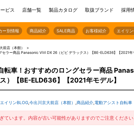
サービス
店舗一覧
製品カタログ
取扱ブランド
採用
カー別情報
商品紹介
SALE商品
お客様紹介
エイリン
大前店（本館）
 Panasonic ViVi DX 26（ビビ デラックス）【BE-ELD636】【2021
車！おすすめのロングセラー商品 Panaso
ックス）【BE-ELD636】【2021年モデル】
エイリンBLOG
,
今出川京大前店（本館）
,
商品紹介
,
電動アシスト自転車
過ぎています。内容が古い可能性がありますのでご注意ください