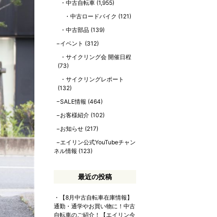
中古自転車
(1,955)
中古ロードバイク
(121)
中古部品
(139)
イベント
(312)
サイクリング会 開催日程
(73)
サイクリングレポート
(132)
SALE情報
(464)
お客様紹介
(102)
お知らせ
(217)
エイリン公式YouTubeチャン
ネル情報
(123)
最近の投稿
【8月中古自転車在庫情報】
通勤・通学やお買い物に！中古
自転車のご紹介！【エイリン今