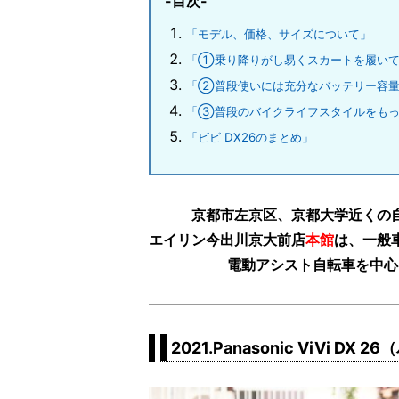
-目次-
「モデル、価格、サイズについて」
「①乗り降りがし易くスカートを履いて
「②普段使いには充分なバッテリー容量
「③普段のバイクライフスタイルをもっ
「ビビ DX26のまとめ」
京都市左京区、京都大学近くの
エイリン今出川京大前店
本館
は、一般
電動アシスト自転車を中心
2021.Panasonic ViVi 