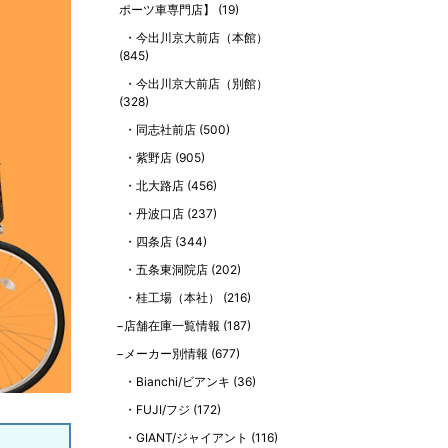
ポーツ車専門店】
(19)
今出川京大前店（本館）
(845)
今出川京大前店（別館）
(328)
同志社前店
(500)
紫野店
(905)
北大路店
(456)
丹波口店
(237)
四条店
(344)
五条東洞院店
(202)
桂工場（本社）
(216)
店舗在庫一覧情報
(187)
メーカー別情報
(677)
Bianchi/ビアンキ
(36)
FUJI/フジ
(172)
GIANT/ジャイアント
(116)