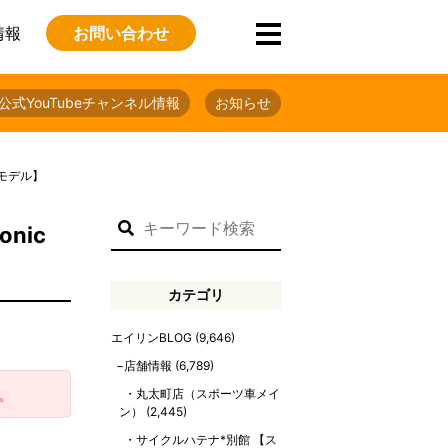
情報
お問い合わせ
公式YouTubeチャンネル情報
お知らせ
年モデル】
nic
カテゴリ
エイリンBLOG
(9,646)
店舗情報
(6,789)
。
丸太町店（スポーツ車メイ
ン）
(2,445)
サイクルハテナ*別館 【ス