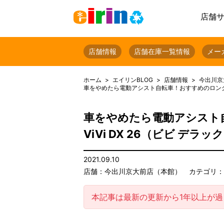
店舗
店舗情報
店舗在庫一覧情報
メー
ホーム
エイリンBLOG
店舗情報
今出川京
車をやめたら電動アシスト自転車！おすすめのロングセラー商品
車をやめたら電動アシスト自転
ViVi DX 26（ビビ デラ
2021.09.10
店舗：今出川京大前店（本館）
カテゴリ：
本記事は最新の更新から1年以上が