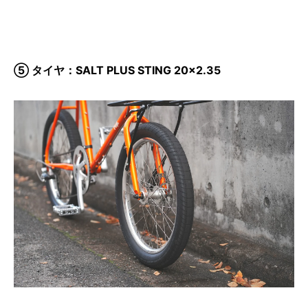
⑤ タイヤ：SALT PLUS STING 20×2.35