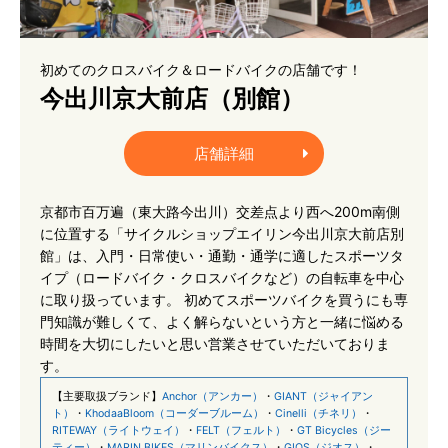
初めてのクロスバイク＆ロードバイクの店舗です！
今出川京大前店（別館）
店舗詳細
京都市百万遍（東大路今出川）交差点より西へ200m南側
に位置する「サイクルショップエイリン今出川京大前店別
館」は、入門・日常使い・通勤・通学に適したスポーツタ
イプ（ロードバイク・クロスバイクなど）の自転車を中心
に取り扱っています。 初めてスポーツバイクを買うにも専
門知識が難しくて、よく解らないという方と一緒に悩める
時間を大切にしたいと思い営業させていただいておりま
す。
【主要取扱ブランド】
Anchor（アンカー）
・
GIANT（ジャイアン
ト）
・
KhodaaBloom（コーダーブルーム）
・
Cinelli（チネリ）
・
RITEWAY（ライトウェイ）
・
FELT（フェルト）
・
GT Bicycles（ジー
ティー）
・
MARIN BIKES（マリンバイクス）
・
GIOS（ジオス）
・