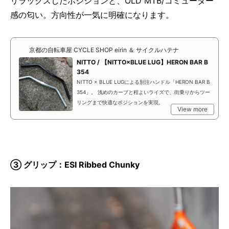
リラックスしたポジションと、OLD MTB/コミューター
感の匂い。方向性が一気に明確になります。
京都の自転車屋 CYCLE SHOP eirin ＆ サイクルハテナ
NITTO / 【NITTO×BLUE LUG】HERON BAR B
354
NITTO × BLUE LUGによる別注ハンドル「HERON BAR B
354」。 浅めのカーブと程よいライズで、街乗りからツー
リングまで快適なポジションを実現。
View more
③ グリップ：ESI Ribbed Chunky