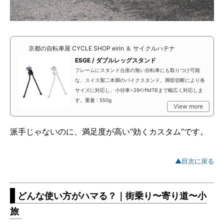
京都の自転車屋 CYCLE SHOP eirin ＆ サイクルハテナ
ESGE / ダブルレッグスタンド
フレームにスタンド台座の無い自転車にも取りつけ可能
な、スイス製二本脚のバイクスタンド。脚部切断により各
サイズに対応し、小径車~29ｲﾝﾁMTBまで幅広く対応しま
す。重量 : 550g
View more
派手じゃないのに、満足度が高い“効くカスタム”です。
▲目次に戻る
どんな使い方がハマる？｜街乗り〜寄り道〜小
旅