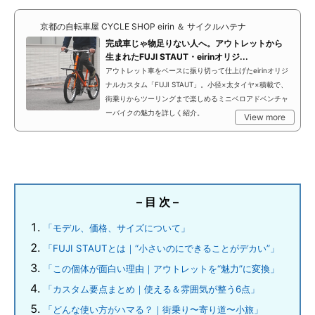
京都の自転車屋 CYCLE SHOP eirin ＆ サイクルハテナ
完成車じゃ物足りない人へ。アウトレットから
生まれたFUJI STAUT・eirinオリジ...
アウトレット車をベースに振り切って仕上げたeirinオリジ
ナルカスタム「FUJI STAUT」。小径×太タイヤ×積載で、
街乗りからツーリングまで楽しめるミニベロアドベンチャ
ーバイクの魅力を詳しく紹介。
View more
– 目 次 –
「モデル、価格、サイズについて」
「FUJI STAUTとは｜“小さいのにできることがデカい”」
「この個体が面白い理由｜アウトレットを“魅力”に変換」
「カスタム要点まとめ｜使える＆雰囲気が整う6点」
「どんな使い方がハマる？｜街乗り〜寄り道〜小旅」