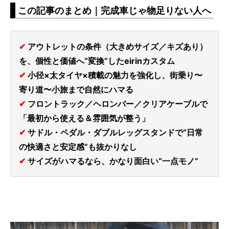
この記事のまとめ｜完成車じゃ物足りない人へ
✔
アウトレットの条件（大きめサイズ／キズあり）
を、個性と価値へ“変換”したeirinカスタム
✔
小径×太タイヤ×積載の魅力を強化し、街乗り〜
寄り道〜小旅まで自然にハマる
✔
フロントラック／ヘロンバー／クリアケーブルで
「最初から使える＆雰囲気が整う」
✔
サドル・ペダル・ダブルレッグスタンドで“日常
の快適さと安定感”も抜かりなし
✔
サイズがハマるなら、かなり面白い“一点モノ”