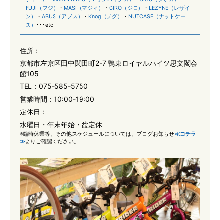
FUJI（フジ）
・
MASI（マジィ）
・
GIRO（ジロ）
・
LEZYNE（レザイ
ン）
・
ABUS（アブス）
・
Knog（ノグ）
・
NUTCASE（ナットケー
ス）
･･･etc
住所：
京都市左京区田中関田町2-7 鴨東ロイヤルハイツ思文閣会
館105
TEL：
075-585-5750
営業時間：
10:00-19:00
定休日：
水曜日・年末年始・盆定休
※臨時休業等、その他スケジュールについては、ブログお知らせ
≪コチラ
≫
よりご確認ください。