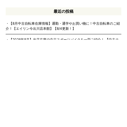
最近の投稿
【8月中古自転車在庫情報】通勤・通学やお買い物に！中古自転車のご紹
介！【エイリン今出川店本館】【8/4更新！】
【2026年8月】当店在庫の中古スポーツバイクを一挙ご紹介！ 【中古ク
ロスバイク、中古ロードバイク、中古ツーリングバイク】
【中古自転車情報】お求めやすい中古自転車の在庫情報です！
【2026年7月】電動アシスト自転車の店頭在庫情報！
【本日より全店開催】SUMMER CLEARANCE SALE スタート
会社概要
インフォメーション
SDGsへの取り組み
プライバシーポリシー