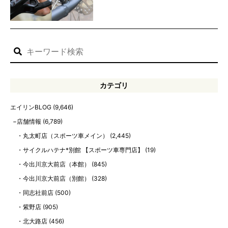
カテゴリ
エイリンBLOG
(9,646)
店舗情報
(6,789)
丸太町店（スポーツ車メイン）
(2,445)
サイクルハテナ*別館 【スポーツ車専門店】
(19)
今出川京大前店（本館）
(845)
今出川京大前店（別館）
(328)
同志社前店
(500)
紫野店
(905)
北大路店
(456)