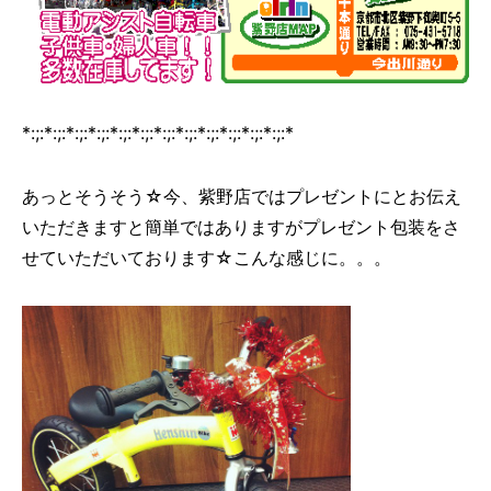
*:;:*:;:*:;:*:;:*:;:*:;:*:;:*:;:*:;:*:;:*:;:*:;:*
あっとそうそう☆今、紫野店ではプレゼントにとお伝え
いただきますと簡単ではありますがプレゼント包装をさ
せていただいております☆こんな感じに。。。