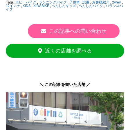
Tags:
ホビーバイク
,
ランニングバイク
,
子供車
,
試乗
,
お客様紹介
,
2wey
,
12インチ
,
KIDS
,
KIDSBIKE
,
へんしんキッズ
,
へんしんバイク
,
バランスバ
イク
この記事への問い合わせ
近くの店舗を調べる
＼ この記事を書いた店舗 ／