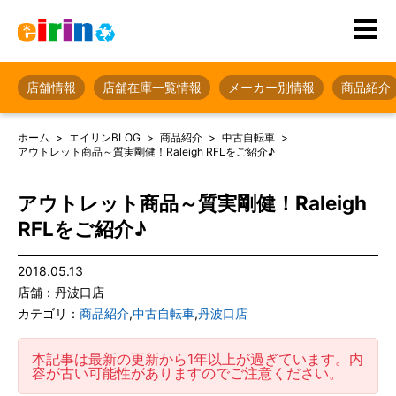
店舗情報
店舗在庫一覧情報
メーカー別情報
商品紹介
ホーム
エイリンBLOG
商品紹介
中古自転車
アウトレット商品～質実剛健！Raleigh RFLをご紹介♪
アウトレット商品～質実剛健！Raleigh
RFLをご紹介♪
2018.05.13
店舗：丹波口店
カテゴリ：
商品紹介
,
中古自転車
,
丹波口店
本記事は最新の更新から1年以上が過ぎています。内
容が古い可能性がありますのでご注意ください。