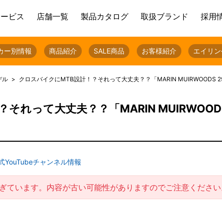
サービス
店舗一覧
製品カタログ
取扱ブランド
採用
カー別情報
商品紹介
SALE商品
お客様紹介
エイリン
デル
クロスバイクにMTB設計！？それって大丈夫？？「MARIN MUIRWOODS 29
それって大丈夫？？「MARIN MUIRWOOD
YouTubeチャンネル情報
過ぎています。内容が古い可能性がありますのでご注意ください
！