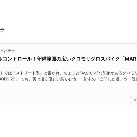
チラ
イクルハテナ
ルコントロール！守備範囲の広いクロモリクロスバイク「MARI
トでは「ストリート系」と書かれ、ちょっと"やんちゃ"な印象があるクロモ
OODS 29」 でも、実は凄く優しい乗り心地･･･ 街中の「凸凹した道」や「
V