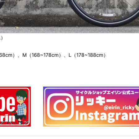
込）
cm）、M（168~178cm）、L（178~188cm）