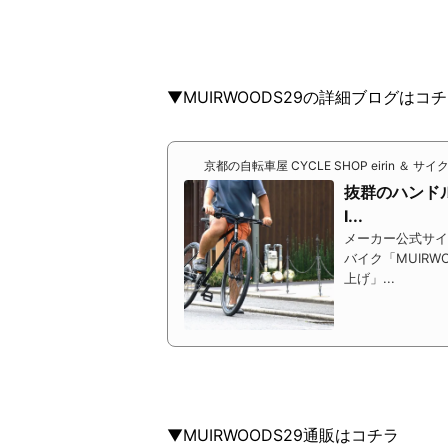
▼MUIRWOODS29の詳細ブログはコ
京都の自転車屋 CYCLE SHOP eirin ＆ サ
抜群のハンド
I...
メーカー公式サイ
バイク「MUIRW
上げ」...
▼MUIRWOODS29通販はコチラ