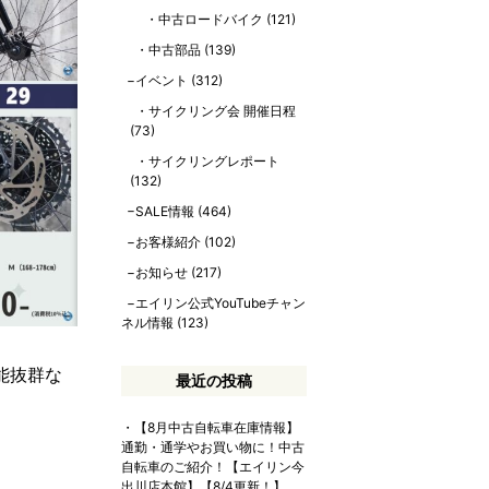
中古ロードバイク
(121)
中古部品
(139)
イベント
(312)
サイクリング会 開催日程
(73)
サイクリングレポート
(132)
SALE情報
(464)
お客様紹介
(102)
お知らせ
(217)
エイリン公式YouTubeチャン
ネル情報
(123)
能抜群な
最近の投稿
【8月中古自転車在庫情報】
通勤・通学やお買い物に！中古
自転車のご紹介！【エイリン今
出川店本館】【8/4更新！】