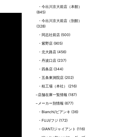
今出川京大前店（本館）
(845)
今出川京大前店（別館）
(328)
同志社前店
(500)
紫野店
(905)
北大路店
(456)
丹波口店
(237)
四条店
(344)
五条東洞院店
(202)
桂工場（本社）
(216)
店舗在庫一覧情報
(187)
メーカー別情報
(677)
Bianchi/ビアンキ
(36)
FUJI/フジ
(172)
GIANT/ジャイアント
(116)