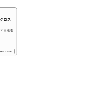
 クロス
なす高機能
iew more