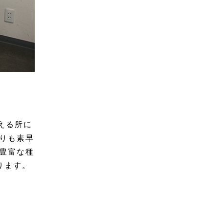
える所に
りも素早
豊富な種
ります。