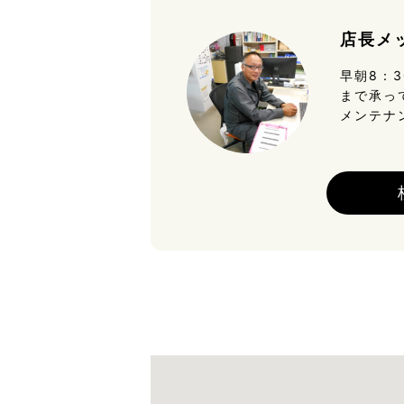
店長メ
早朝8：
まで承っ
メンテナ