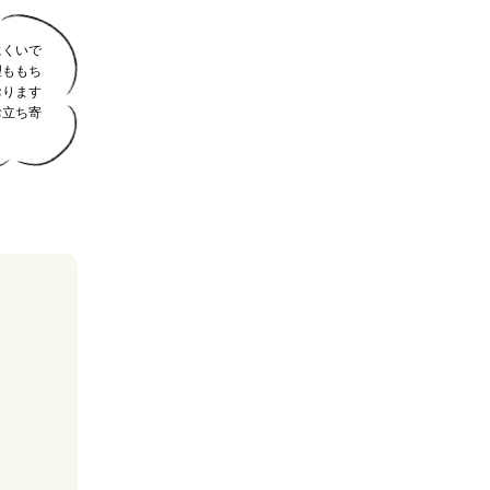
にくいで
理ももち
おります
お立ち寄