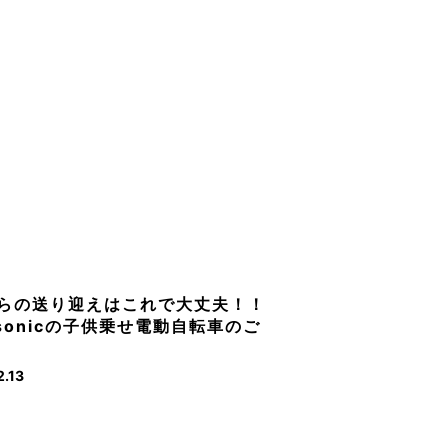
らの送り迎えはこれで大丈夫！！
asonicの子供乗せ電動自転車のご
2.13