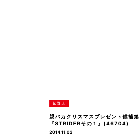
紫野店
親バカクリスマスプレゼント候補第
『STRIDERその１』(46704)
2014.11.02