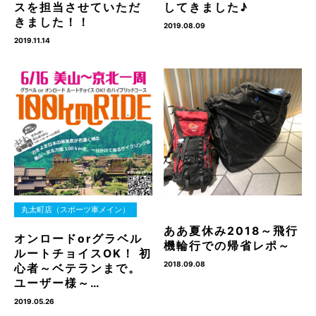
スを担当させていただ
してきました♪
きました！！
2019.08.09
2019.11.14
丸太町店（スポーツ車メイン）
ああ夏休み2018～飛行
オンロードorグラベル
機輪行での帰省レポ～
ルートチョイスOK！ 初
2018.09.08
心者～ベテランまで。
ユーザー様～…
2019.05.26