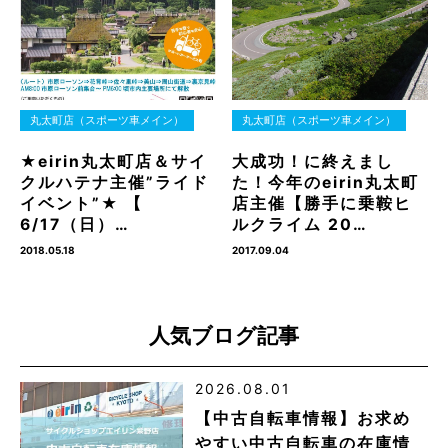
丸太町店（スポーツ車メイン）
丸太町店（スポーツ車メイン）
★eirin丸太町店＆サイ
大成功！に終えまし
クルハテナ主催”ライド
た！今年のeirin丸太町
イベント”★ 【
店主催【勝手に乗鞍ヒ
6/17（日）…
ルクライム 20…
2018.05.18
2017.09.04
人気ブログ記事
2026.08.01
【中古自転車情報】お求め
やすい中古自転車の在庫情