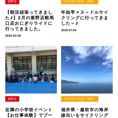
紫野店
今出川京大前店（本館）
【朝活頑張ってきまし
年始早々ヌ～ドルサイ
た♪】2月の紫野店鞍馬
クリングに行ってきま
口店おにぎりライドに
した～♪
行ってきました。
2020.01.04
2020.03.06
紫野店
今出川京大前店（本館）
近隣の小学校イベント
福井県・越前市の海岸
【お仕事体験】でブー
線沿いをサイクリング