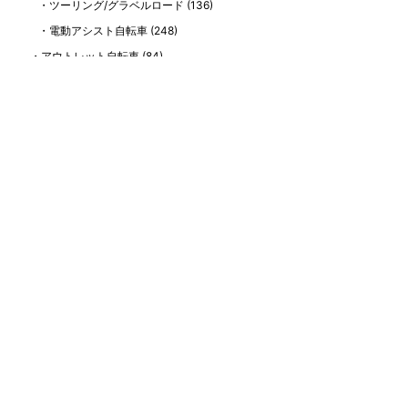
ツーリング/グラベルロード
(136)
電動アシスト自転車
(248)
アウトレット自転車
(84)
2024モデル
(57)
2023モデル
(67)
中古自転車
(1,952)
中古ロードバイク
(121)
中古部品
(139)
イベント
(311)
サイクリング会 開催日程
(73)
サイクリングレポート
(132)
SALE情報
(460)
お客様紹介
(102)
お知らせ
(218)
エイリン公式YouTubeチャンネル情報
(123)
最近の投稿