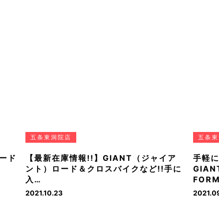
五条東洞院店
五条東
ード
【最新在庫情報!!】GIANT（ジャイア
手軽
ント）ロード＆クロスバイクなど!!手に
GIA
入…
FOR
2021.10.23
2021.09